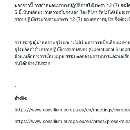
ยู
นอกจากนี้ การกำหนดแนวทางปฏิบัติภายใต้มาตรา 42 (7) ยังมี
5 นี้เป็นหลักประกันความมั่นคงหลัก โดยที่ไซปรัสไม่ได้เป็นส
กรอบปฏิบัติร่วมกันตามมาตรา 42 (7) ของสหภาพยุโรปจึงต้อ
ค
ว
า
ม
การประชุมผู้นำสหภาพยุโรปอย่างไม่เป็นทางการเมื่อเดือนเมษาย
สั
ยุโรปจัดทำร่างกรอบปฏิบัติการตอบสนอง (Operational Blueprint
ม
ช่วยเหลือทางการเงิน มนุษยธรรม ตลอดจนการทหารและพลเรือน ซึ
พั
กันได้อย่างเป็นระบบ
น
ธ์
ไ
-
ท
ย
อ้างอิง
:
-
https://www.consilium.europa.eu/en/meetings/europe
เ
บ
https://www.consilium.europa.eu/en/press/press-rele
ล