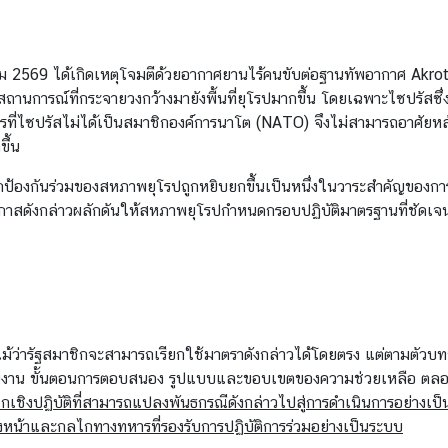
าคม 2569 ได้เกิดเหตุโจมตีด้วยอากาศยานไร้คนขับต่อฐานทัพอากาศ Akr
ถานการณ์ที่กระจายวงกว้างมายังพื้นที่ยุโรปมากขึ้น โดยเฉพาะไซปรัสซึ่งมี
ที่ไซปรัสไม่ได้เป็นสมาชิกองค์การนาโต (NATO) จึงไม่สามารถอาศัยห
ขึ้น
ไกป้องกันร่วมของสหภาพยุโรปถูกหยิบยกขึ้นเป็นหนึ่งในวาระสำคัญของ
โอกาสดังกล่าวผลักดันให้สหภาพยุโรปกำหนดกรอบปฏิบัติมาตรฐานที่ชัดเจน
แม้ว่ารัฐสมาชิกจะสามารถเรียกใช้มาตราดังกล่าวได้โดยตรง แต่ตามตัว
านงาน ขั้นตอนการตอบสนอง รูปแบบและขอบเขตของความช่วยเหลือ ตลอดจนร
กเชิงปฏิบัติที่สามารถแปลงพันธกรณีดังกล่าวไปสู่การดำเนินการอย่างเป
หน้าและกลไกทางทหารที่รองรับการปฏิบัติการร่วมอย่างเป็นระบบ