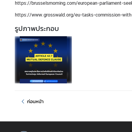
เ
https://brusselsmorning.com/european-parliament-seek
ยี
https://www.grosswald.org/eu-tasks-commission-with-a
ย
ม
รูปภาพประกอบ
ค
ว
า
ม
สั
ม
พั
น
ธ์
ไ
ก่อนหน้า
ท
ย
-
ลั