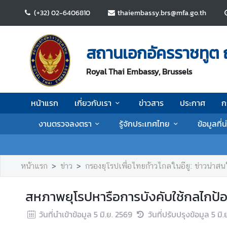
(+32) 02-6406810
thaiembassy.brs@mfa.go.th
ห
น้
สถานเอกอัครราชทูต 
า
แ
Royal Thai Embassy, Brussels
ร
ก
หน้าแรก
เกี่ยวกับเรา
ข่าวสาร
ประกาศ
ก
เ
งานตรวจลงตรา
รู้จักประเทศไทย
ข้อมูลที่
กี่
ย
ว
กั
หน้าแรก
ข่าว
กรองยุโรปเพื่อไทยก้าวไกลในอียู: ข่าวน่าส
บ
เ
สหภาพยุโรปหารือการบังคับใช้กลไกป้
ร
า
วันที่นำเข้าข้อมูล
5 มิ.ย. 2569
วันที่ปรับปรุงข้อมูล
5 มิ