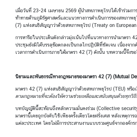
ข่
เมื่อวันที่ 23-24 เมษายน 2569 ผู้นำสหภาพยุโรปได้เข้าร่วมก
า
ท้าทายด้านภูมิรัฐศาสตร์และแนวทางการดำเนินการของสหภาพยุ
ว
(7) แห่งสนธิสัญญาว่าด้วยสหภาพยุโรป (Treaty on European
ส
การหารือในประเด็นดังกล่าวมุ่งเน้นไปที่แนวทางการนำมาตรา 4
า
ประชุมยังมิได้บรรลุข้อตกลงเป็นกลไกปฏิบัติที่ชัดเจน เนื่อ
ร
เวลาการดำเนินการภายใต้มาตรา 42 (7) ดังนั้น บทความนี้จึงขอให
ป
ร
ะ
นิยามและพันธกรณีทางกฎหมายของมาตรา
42 (7) (Mutual D
ก
า
มาตรา 42 (7) แห่งสนธิสัญญาว่าด้วยสหภาพยุโรป (TEU) หรือเงื่
ศ
ตามกฎหมายที่จะต้องให้ความช่วยเหลือและสนับสนุนด้วยทุกวิถีทาง
ก
บทบัญญัตินี้สะท้อนถึงหลักความมั่นคงร่วม (Collective sec
ร
มาตรานี้เคยถูกบังคับใช้เพียงครั้งเดียวโดยฝรั่งเศส หลังเหตุกา
อ
แต่ละประเทศ โดยไม่มีการประสานงานแบบรวมศูนย์จากองค์ก
ง