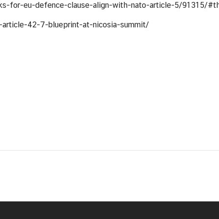
s-for-eu-defence-clause-align-with-nato-article-5/91315/#th
rticle-42-7-blueprint-at-nicosia-summit/