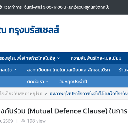
เวลาทำการ : จันทร์-ศุกร์ 9:00-17:00 น. (ยกเว้นวันหยุดนักขัตฤกษ์)
ณ กรุงบรัสเซลส์
รองยุโรปเพื่อไทยก้าวไกลในอียู
ความสัมพันธ์ไทย-เบลเยียม
น่าสนใจ
ลงทะเบียนคนไทยในเบลเยียมและลักเซมเบิร์ก
ร้าน
ติดต่อเรา
วันหยุดประจำปี
นใจเกี่ยวกับสหภาพยุโรป
สหภาพยุโรปหารือการบังคับใช้กลไกป้องกันร่วม
องกันร่วม (Mutual Defence Clause) ในกา
.ย. 2569
|
198
view