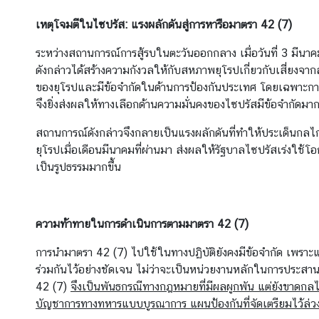
ยุ
โ
เหตุโจมตีในไซปรัส: แรงผลักดันสู่การหารือมาตรา
42 (7)
ร
ป
ระหว่างสถานการณ์การสู้รบในตะวันออกกลาง เมื่อวันที่ 3 มีน
เ
ดังกล่าวได้สร้างความกังวลให้กับสหภาพยุโรปเกี่ยวกับเสี่ยงจากส
พื่
ของยุโรปและมีข้อจำกัดในด้านการป้องกันประเทศ โดยเฉพาะการ
อ
จึงยิ่งส่งผลให้ทางเลือกด้านความมั่นคงของไซปรัสมีข้อจำกัดมาก
ไ
สถานการณ์ดังกล่าวจึงกลายเป็นแรงผลักดันที่ทำให้ประเด็นกล
ท
ยุโรปเมื่อเดือนมีนาคมที่ผ่านมา ส่งผลให้รัฐบาลไซปรัสเร่งใช้
ย
เป็นรูปธรรมมากขึ้น
ก้
า
ว
ไ
ความท้าทายในการดำเนินการตามมาตรา
42 (7)
ก
การนำมาตรา 42 (7) ไปใช้ในทางปฏิบัติยังคงมีข้อจำกัด เพราะ
ล
ร่วมกันไว้อย่างชัดเจน ไม่ว่าจะเป็นหน่วยงานหลักในการประส
ใ
42 (7)
จึงเป็นพันธกรณีทางกฎหมายที่มีผลผูกพัน แต่ยังขาดกลไ
น
บัญชาการทางทหารแบบบูรณาการ แผนป้องกันที่จัดเตรียมไว้ล่วง
อี