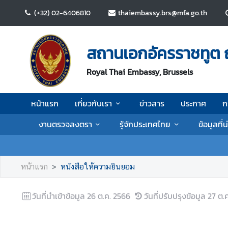
(+32) 02-6406810
thaiembassy.brs@mfa.go.th
ห
น้
สถานเอกอัครราชทูต 
า
แ
Royal Thai Embassy, Brussels
ร
ก
หน้าแรก
เกี่ยวกับเรา
ข่าวสาร
ประกาศ
ก
เ
งานตรวจลงตรา
รู้จักประเทศไทย
ข้อมูลที่
กี่
ย
ว
กั
หน้าแรก
หนังสือให้ความยินยอม
บ
เ
วันที่นำเข้าข้อมูล
26 ต.ค. 2566
วันที่ปรับปรุงข้อมูล
27 ต.
ร
า