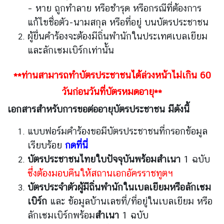
– หาย ถูกทำลาย หรือชำรุด
หรือกรณีที่ต้องการ
ข่
แก้ไขชื่อตัว-นามสกุล หรือที่อยู่ บนบัตรประชาชน
า
ผู้ยื่นคำร้องจะต้องมีถิ่นพำนักในประเทศเบลเยียม
ว
และลักเซมเบิร์กเท่านั้น
ส
า
**ท่านสามารถทำบัตรประชาชนได้ล่วงหน้าไม่เกิน 60
ร
วันก่อนวันที่บัตรหมดอายุ**
ป
เอกสารสำหรับการขอต่ออายุบัตรประชาชน มีดังนี้
ร
ะ
แบบฟอร์มคำร้องขอมีบัตรประชาชนที่กรอกข้อมูล
ก
เรียบร้อย
กดที่นี่
า
ศ
บัตรประชาชนไทยใบปัจจุบันพร้อมสำเนา
1 ฉบับ
ซึ่งต้องมอบคืนให้สถานเอกอัครราชทูตฯ
ก
บัตรประจำตัวผู้มีถิ่นพำนักในเบลเยียมหรือลักเซม
ร
เบิร์ก
และ ข้อมูลบ้านเลขที่/ที่อยู่ในเบลเยียม หรือ
อ
ง
ลักเซมเบิร์กพร้อม
สำเนา
1 ฉบับ