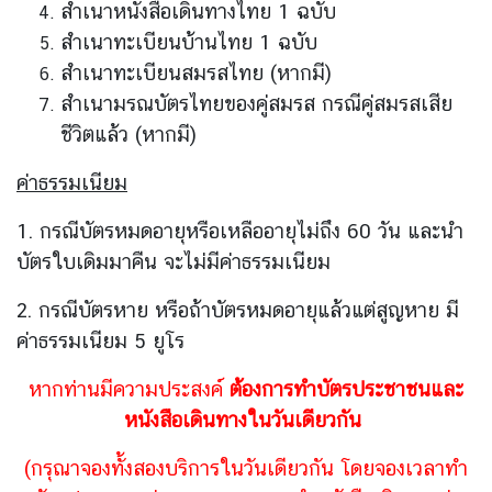
ยุ
สำเนาหนังสือเดินทางไทย 1 ฉบับ
โ
สำเนาทะเบียนบ้านไทย 1 ฉบับ
ร
สำเนาทะเบียนสมรสไทย (หากมี)
ป
สำเนามรณบัตรไทยของคู่สมรส กรณีคู่สมรสเสีย
เ
ชีวิตแล้ว (หากมี)
พื่
อ
ค่าธรรมเนียม
ไ
ท
1. กรณีบัตรหมดอายุหรือเหลืออายุไม่ถึง 60 วัน และนำ
ย
บัตรใบเดิมมาคืน จะไม่มีค่าธรรมเนียม
ก้
า
2. กรณีบัตรหาย หรือถ้าบัตรหมดอายุแล้วแต่สูญหาย มี
ว
ค่าธรรมเนียม 5 ยูโร
ไ
ก
หากท่านมีความประสงค์
ต้องการทำบัตรประชาชนและ
ล
หนังสือเดินทางในวันเดียวกัน
ใ
น
(กรุณาจองทั้งสองบริการในวันเดียวกัน
โดยจองเวลาทำ
อี