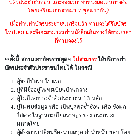
บัตรประชาชนก่อน และจองเวลาทำหนังสือเดินทางต่อ
ยู
โดยเตรียมเอกสารมา 2 ชุดแยกกัน
)
ค
เมื่อท่านทำบัตรประชาชนเสร็จแล้ว ท่านจะได้รับบัตร
ว
ใหม่เลย และจึงจะสามารถทำหนังสือเดินทางได้ตามเวลา
า
ที่ท่านจองไว้
ม
สั
**ทั้งนี้ สถานเอกอัครราชทูตฯ
ม
ไม่สามารถ
ให้บริการทำ
พั
บัตรประจำตัวประชาชนไทยได้ ในกรณี
น
ธ์
ผู้ขอมีบัตรฯ ใบแรก
ไ
ผู้ที่มีชื่ออยู่ในทะเบียนบ้านกลาง
ท
ผู้ไม่มีเลขประจำตัวประชาชน 13 หลัก
ย
ผู้ไม่พบข้อมูล หรือ เป็นบุคคลซ้ำซ้อน หรือ ข้อมูล
-
ไม่ตรงในฐานทะเบียนราษฎร ของ กระทรวง
เ
มหาดไทย
บ
ล
ผู้ต้องการเปลี่ยนชื่อ-นามสกุล คำนำหน้า ฯลฯ โดย