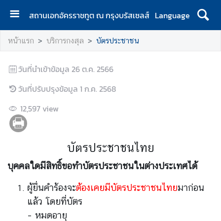
สถานเอกอัครราชทูต ณ กรุงบรัสเซลส์
Language
ห
หน้าแรก
บริการกงสุล
บัตรประชาชน
น้
า
วันที่นำเข้าข้อมูล
แ
26 ต.ค. 2566
ร
วันที่ปรับปรุงข้อมูล
1 ก.ค. 2568
ก
12,597
view
เ
กี่
ย
บัตรประชาชนไทย
ว
กั
บุคคลใดมีสิทธิ์ขอทำบัตรประชาชนในต่างประเทศได้
บ
เ
ผู้ยื่นคำร้องจะ
ต้องเคยมีบัตรประชาชนไทย
มาก่อน
ร
แล้ว โดยที่บัตร
า
– หมดอายุ