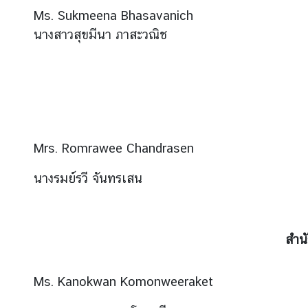
ร
Ms. Sukmeena Bhasavanich
ะ
นางสาวสุขมีนา ภาสะวณิช
เ
ท
ศ
ไ
ท
ย
Mrs. Romrawee Chandrasen
ข้
นางรมย์รวี จันทรเสน
อ
มู
ล
ที่
สำน
น่
า
ส
Ms. Kanokwan Komonweeraket
น