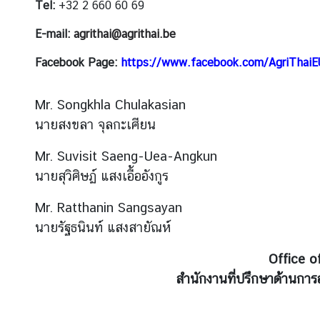
Tel:
+32 2 660 60 69
เ
ยี
E-mail:
agrithai@agrithai.be
ย
ม
Facebook Page:
https://www.facebook.com/AgriThaiE
ค
Mr. Songkhla Chulakasian
ว
า
นายสงขลา จุลกะเศียน
ม
Mr. Suvisit Saeng-Uea-Angkun
สั
ม
นายสุวิศิษฏ์ แสงเอื้ออังกูร
พั
Mr. Ratthanin Sangsayan
น
ธ์
นายรัฐธนินท์ แสงสายัณห์
ไ
Office o
ท
ย
สำนักงานที่ปรึกษาด้านการ
-
ลั