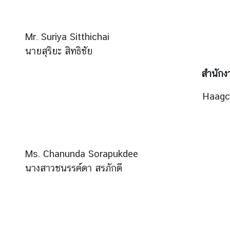
ง
า
Mr. Suriya Sitthichai
น
นายสุริยะ สิทธิชัย
ต
ร
สำนักง
ว
จ
Haagch
ล
ง
ต
ร
า
Ms. Chanunda Sorapukdee
นางสาวชนรรค์ดา สรภักดี
รู้
จั
ก
ป