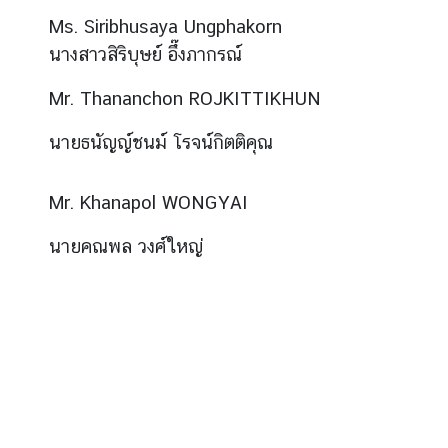
ยู
Ms. Siribhusaya Ungphakorn
นางสาวสิริบุษย์ อึ๊งภากรณ์
ค
Mr. Thananchon ROJKITTIKHUN
ว
า
นายธนัญญ์ชนม์ โรจน์กิตติคุณ
ม
สั
ม
Mr. Khanapol WONGYAI
พั
น
นายคณพล วงศ์ใหญ่
ธ์
ไ
ท
ย
-
เ
บ
ล