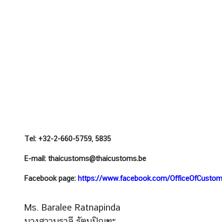
ข่
า
ว
ส
า
ร
ป
ร
ะ
ก
Tel: +32-2-660-5759, 5835
า
ศ
E-mail:
thaicustoms@thaicustoms.be
ก
Facebook page:
https://www.facebook.com/OfficeOfCustoms
ร
อ
Ms. Baralee Ratnapinda
ง
นางสาวบราลี รัตนปิณฑะ