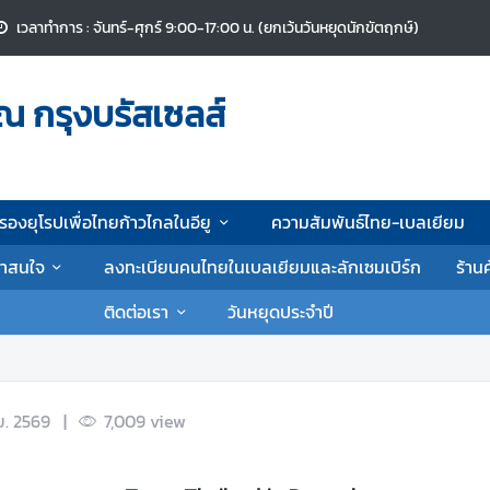
เวลาทำการ : จันทร์-ศุกร์ 9:00-17:00 น. (ยกเว้นวันหยุดนักขัตฤกษ์)
ณ กรุงบรัสเซลส์
รองยุโรปเพื่อไทยก้าวไกลในอียู
ความสัมพันธ์ไทย-เบลเยียม
น่าสนใจ
ลงทะเบียนคนไทยในเบลเยียมและลักเซมเบิร์ก
ร้าน
ติดต่อเรา
วันหยุดประจำปี
ย. 2569
|
7,009
view