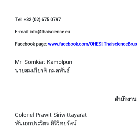
ก
เ
ซ
Tel: +32 (02) 675 0797
ม
E-mail:
info@thaiscience.eu
เ
บิ
Facebook page:
www.facebook.com/OHESI.ThaiscienceBrus
ร์
ก
Mr. Somkiat Kamolpun
บ
นายสมเกียรติ กมลพันธ์
ริ
ก
า
ร
สำนักงาน
ก
ง
Colonel Prawit Siriwittayarat
สุ
พันเอกประวิตร ศิริวิทยรัตน์
ล