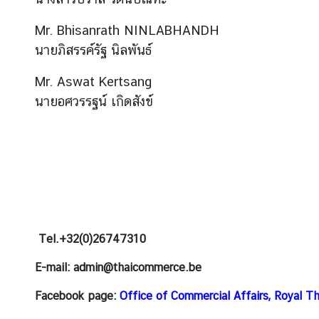
ยุ
โ
Mr. Bhisanrath NINLABHANDH
ร
นายภิสรรค์รัฐ นิลพันธ์
ป
เ
Mr. Aswat Kertsang
พื่
นายอศวรรฐน์ เกิดสังข์
อ
ไ
ท
ย
ก้
า
ว
ไ
Te
l.+32(0)26747310
ก
ล
E-mail:
admin@thaicommerce.be
ใ
น
Facebook page:
Office of Commercial Affairs, Royal T
อี