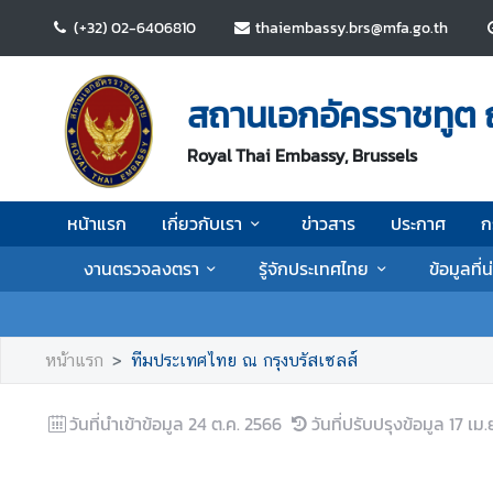
(+32) 02-6406810
thaiembassy.brs@mfa.go.th
ห
น้
สถานเอกอัครราชทูต 
า
แ
Royal Thai Embassy, Brussels
ร
ก
หน้าแรก
เกี่ยวกับเรา
ข่าวสาร
ประกาศ
ก
เ
งานตรวจลงตรา
รู้จักประเทศไทย
ข้อมูลที่
กี่
ย
ว
กั
หน้าแรก
ทีมประเทศไทย ณ กรุงบรัสเซลส์
บ
เ
วันที่นำเข้าข้อมูล
24 ต.ค. 2566
วันที่ปรับปรุงข้อมูล
17 เม.
ร
า