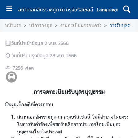
สถานเอกอัครราชทูต ณ กรุงบรัสเซลส์
Language
ห
หน้าแรก
บริการกงสุล
งานทะเบียนครอบครัว
การรับบุตรบุญธรรม
น้
า
วันที่นำเข้าข้อมูล
แ
2 พ.ย. 2566
ร
วันที่ปรับปรุงข้อมูล
28 พ.ย. 2566
ก
7,256
view
เ
กี่
ย
การจดทะเบียนรับบุตรบุญธรรม
ว
กั
ข้อมูลเบื้องต้นที่ควรทราบ
บ
เ
สถานเอกอัครราชทูต ณ กรุงบรัสเซลส์ ไม่มีอำนาจโดยตรง
ร
ในการรับคำร้องเพื่อขอรับเด็กจากประเทศไทยเป็นบุตร
า
บุญธรรมในต่างประเทศ