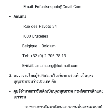
ยุ
โ
Email:
Enfantsespoir@Gmail.Com
ร
Amarna
ป
เ
Rue des Pavots 34
พื่
อ
1030 Bruxelles
ไ
Belgique - Belgium
ท
ย
Tel:
+32 (0) 2 705 78 19
ก้
า
E-mail:
amarnaorg@hotmail.com
ว
หน่วยงานไทยผู้รับผิดชอบในเรื่องการรับเด็กเป็นบุตร
ไ
บุญธรรมระหว่างประเทศ คือ
ก
ล
ศูนย์อำนวยการรับเด็กเป็นบุตรบุญธรรม กรมกิจการเด็กและ
ใ
เยาวชน
น
อี
กระทรวงการพัฒนาสังคมและความมั่นคงของมนุษย์