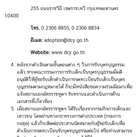
ยู
255 ถนนราชวิถี เขตราชเทวี กรุงเทพมหานคร
10400
ค
โทร.
0 2306 8855, 0 2306 8834
ว
า
อีเมล:
adoption@dcy.go.th
ม
สั
Website:
www.dcy.go.th
ม
หลังจากดำเนินตามขั้นตอนต่าง ๆ ในการรับบุตรบุญธรรม
พั
แล้ว หากคณะกรรมการการรับเด็กเป็นบุตรบุญธรรมมีมติ
น
อนุมัติให้ผู้ขอรับเด็กดำเนินการจดทะเบียนรับเด็กเป็นบุตร
ธ์
บุญธรรมตามกฎหมายได้ ก็จะมีหนังสือขอความร่วมมือมาเพื่อ
ไ
แจ้งสถานเอกอัครราชทูตฯ รับทราบและดำเนินการด้าน
ท
เอกสารที่เกี่ยวข้อง
ย
เมื่อสถานเอกอัครราชทูตฯ ได้รับเรื่องจากกรมกิจการเด็กและ
-
เยาวชน โดยผ่านทางกระทรวงการต่างประเทศ (กรมการ
เ
กงสุล) แล้วก็จะติดต่อประสานนัดหมายกับผู้ขอรับเด็กเพื่อ
บ
ดำเนินการจดทะเบียนรับบุตรบุญธรรมต่อไป หรือท่านสามารถ
ล