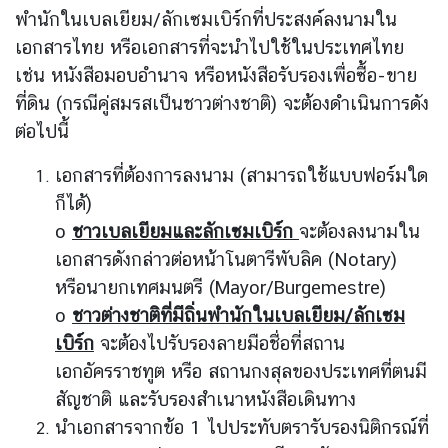
พำนักในเบลเยียม/ลักเซมเบิร์กที่ประสงค์ลงนามใน
ข่
เอกสารไทย หรือเอกสารที่จะนำไปใช้ในประเทศไทย
า
เช่น หนังสือมอบอำนาจ หรือหนังสือรับรองเพื่อซื้อ-ขาย
ว
ที่ดิน (กรณีคู่สมรสเป็นชาวต่างชาติ) จะต้องดำเนินการดัง
ส
ต่อไปนี้
า
ร
เอกสารที่ต้องการลงนาม (สามารถใช้แบบฟอร์มใด
ป
ก็ได้)
ร
o
ชาวเบลเยียมและลักเซมเบิร์ก
จะต้องลงนามใน
ะ
เอกสารดังกล่าวต่อหน้าโนตารีพับลิค (Notary)
ก
หรือนายกเทศมนตรี (Mayor/Burgemestre)
า
ศ
o
ชาวต่างชาติที่มีถิ่นพำนักในเบลเยียม/ลักเซม
เบิร์ก
จะต้องไปรับรองลายมือชื่อที่สถาน
ก
เอกอัครราชทูต หรือ สถานกงสุลของประเทศที่ตนมี
ร
สัญชาติ และรับรองสำเนาหนังสือเดินทาง
อ
ง
นำเอกสารจากข้อ 1 ไปประทับตรารับรองนิติกรณ์ที่