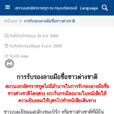
สถานเอกอัครราชทูต ณ กรุงบรัสเซลส์
Language
ห
หน้าแรก
การรับรองลายมือชื่อชาวต่างชาติ
น้
า
วันที่นำเข้าข้อมูล
แ
26 ต.ค. 2566
ร
วันที่ปรับปรุงข้อมูล
3 เม.ย. 2569
ก
6,431
view
เ
กี่
ย
ว
การรับรองลายมือชื่อชาวต่างชาติ
กั
สถานเอกอัครราชทูตไม่มีอำนาจในการรับรองลายมือชื่อ
บ
ชาวต่างชาติโดยตรง ยกเว้นกรณีลงนามในหนังสือให้
เ
ร
ความยินยอมให้บุตรไปทำหนังสือเดินทาง
า
ชาวเบลเยียมและลักเซมเบิร์ก หรือชาวต่างชาติที่มีถิ่น