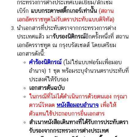
ยุ
กระทรวงการต่างประเทศเบลเยียม/ลักเซม
โ
เบิร์ก
แบบกระดาษสติ๊กเกอร์เท่านั้น
(สถาน
ร
เอกอัครราชทูตไม่รับตราประทับแบบดิจิทัล)
ป
นำเอกสารที่ประทับตราจากกระทรวงการต่าง
เ
ประเทศแล้ว มา
รับรองนิติกรณ์
อีกครั้งหนึ่งที่ สถาน
พื่
อ
เอกอัครราชทูต ณ กรุงบรัสเซลส์ โดยเตรียม
ไ
เอกสารดังนี้:
ท
คำร้องนิติกรณ์
(ไม่ใช่แบบฟอร์มเพื่อมอบ
ย
อำนาจ) 1 ชุด พร้อมระบุจำนวนตราประทับที่
ก้
ประสงค์ให้รับรอง
า
เอกสารต้นฉบับ
ว
ไ
ในกรณีที่ไม่ได้ดำเนินการด้วยตนเอง กรุณา
ก
ดาวน์โหลด
หนังสือมอบอำนาจ
เพื่อให้
ล
ตัวแทนใช้ประกอบการยื่นเอกสาร
ใ
สำเนาหนังสือเดินทางที่ได้รับการประทับตรา
น
รับรองจากกระทรวงการต่างประเทศ
อี