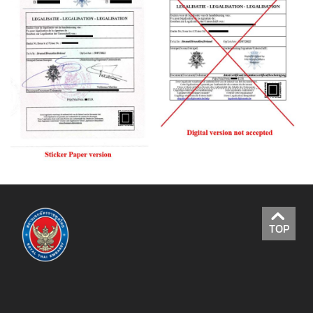
เ
ยี
ย
ม
ค
ว
า
ม
สั
ม
พั
น
ธ์
TOP
ไ
ท
ย
-
ลั