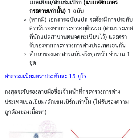
เบลเยียม/ลักเซมเบิร์ก
(แบบสติ๊กเกอร์
ยู
กระดาษเท่านั้น)
1 ฉบับ
(หากมี)
เอกสารฉบับแปล
จะต้องมีการประทับ
ค
ตรารับรองจากกระทรวงยุติธรรม (ตามประเทศ
ว
ที่นักแปลสาบานตนจดทะเบียนไว้) และตรา
า
ม
รับรองจากกระทรวงการต่างประเทศเช่นกัน
สั
สำเนาของเอกสารฉบับจริงทุกหน้า จำนวน 1
ม
ชุด
พั
น
ค่าธรรมเนียมตราประทับละ 15 ยูโร
ธ์
ไ
กงสุลจะรับรองลายมือชื่อเจ้าหน้าที่กระทรวงการต่าง
ท
ประเทศเบลเยียม/ลักเซมเบิร์กเท่านั้น (ไม่รับรองความ
ย
ถูกต้องของเนื้อหา)
-
เ
บ
ล