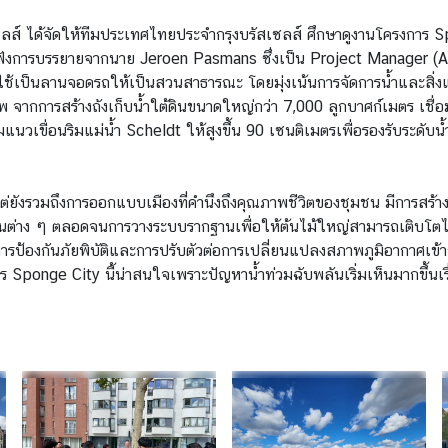
สเซลส์ ได้จัดให้ทีมประเทศไทยประจำกรุงบรัสเซลส์ ศึกษาดูงานโครงกา
ับฟังการบรรยายจากนาย Jeroen Pasmans ซึ่งเป็น Project Manager 
ึ่งใช้เป็นลานจอดรถให้เป็นสวนสาธารณะ โดยมุ่งเน้นการจัดการน้ำและสิ่
าพ จากการสร้างถังเก็บน้ำใต้ดินขนาดใหญ่กว่า 7,000 ลูกบาศก์เมตร เชื่อ
มแนวเขื่อนริมแม่น้ำ Scheldt ให้สูงขึ้น 90 เซนติเมตรเพื่อรองรับระด
ต่ยังรวมถึงการออกแบบเมืองที่คำนึงถึงคุณภาพชีวิตของชุมชน มีการสร้าง
่าง ๆ ตลอดจนการวางระบบรากฐานเพื่อให้ต้นไม้ใหญ่สามารถเติบโตได้ม
ป้องกันภัยพิบัติและการปรับตัวต่อการเปลี่ยนแปลงสภาพภูมิอากาศเข้ากับ
Sponge City นี้น่าสนใจเพราะปัญหาน้ำท่วมฉับพลันเริ่มเห็นมากขึ้นเร