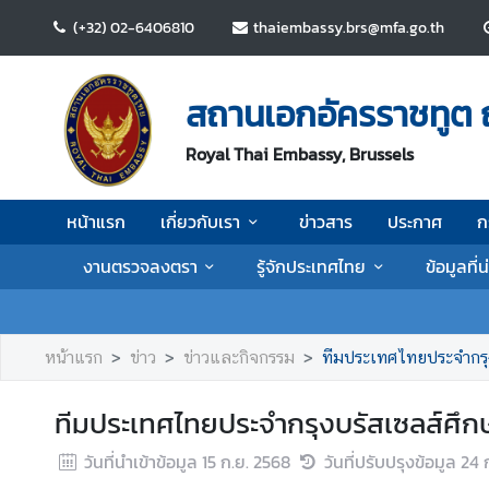
(+32) 02-6406810
thaiembassy.brs@mfa.go.th
ห
น้
สถานเอกอัครราชทูต 
า
แ
Royal Thai Embassy, Brussels
ร
ก
หน้าแรก
เกี่ยวกับเรา
ข่าวสาร
ประกาศ
ก
เ
งานตรวจลงตรา
รู้จักประเทศไทย
ข้อมูลที่
กี่
ย
ว
กั
หน้าแรก
ข่าว
ข่าวและกิจกรรม
ทีมประเทศไทยประจำกรุ
บ
เ
ทีมประเทศไทยประจำกรุงบรัสเซลส์ศึก
ร
า
วันที่นำเข้าข้อมูล
15 ก.ย. 2568
วันที่ปรับปรุงข้อมูล
24 