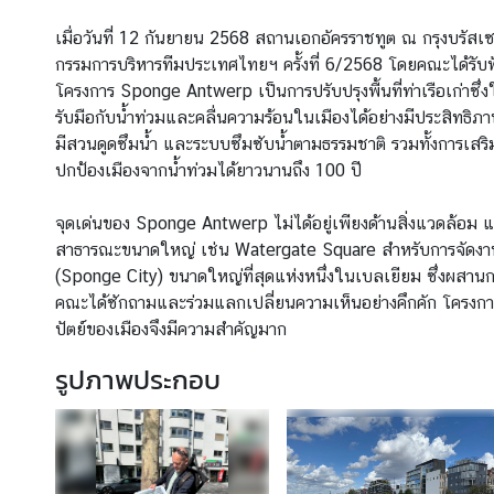
ข่
เมื่อวันที่ 12 กันยายน 2568 สถานเอกอัครราชทูต ณ กรุงบรั
า
กรรมการบริหารทีมประเทศไทยฯ ครั้งที่ 6/2568 โดยคณะได้ร
ว
โครงการ Sponge Antwerp เป็นการปรับปรุงพื้นที่ท่าเรือเก่าซ
ส
รับมือกับน้ำท่วมและคลื่นความร้อนในเมืองได้อย่างมีประสิทธิภ
า
มีสวนดูดซึมน้ำ และระบบซึมซับน้ำตามธรรมชาติ รวมทั้งการเสริ
ร
ปกป้องเมืองจากน้ำท่วมได้ยาวนานถึง 100 ปี
ป
จุดเด่นของ Sponge Antwerp ไม่ได้อยู่เพียงด้านสิ่งแวดล้อม แ
ร
สาธารณะขนาดใหญ่ เช่น Watergate Square สำหรับการจัดงานต
ะ
(Sponge City) ขนาดใหญ่ที่สุดแห่งหนึ่งในเบลเยียม ซึ่งผสานการ
ก
คณะได้ซักถามและร่วมแลกเปลี่ยนความเห็นอย่างคึกคัก โครงการ 
า
ปัตย์ของเมืองจึงมีความสำคัญมาก
ศ
รูปภาพประกอบ
ก
ร
อ
ง