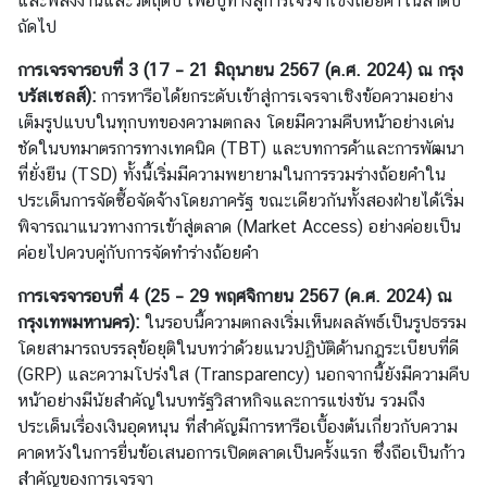
และพลังงานและวัตถุดิบ เพื่อปูทางสู่การเจรจาเชิงถ้อยคำในลำดับ
เ
ถัดไป
ยี
ย
การเจรจารอบที่ 3
(
17
–
21 มิถุนายน 2567
(
ค.ศ. 2024
)
ณ กรุง
ม
บรัสเซลส์):
การหารือได้ยกระดับเข้าสู่การเจรจาเชิงข้อความอย่าง
เต็มรูปแบบในทุกบทของความตกลง โดยมีความคืบหน้าอย่างเด่น
ค
ชัดในบทมาตรการทางเทคนิค (TBT) และบทการค้าและการพัฒนา
ว
ที่ยั่งยืน (TSD) ทั้งนี้เริ่มมีความพยายามในการรวมร่างถ้อยคำใน
า
ประเด็นการจัดซื้อจัดจ้างโดยภาครัฐ ขณะเดียวกันทั้งสองฝ่ายได้เริ่ม
ม
พิจารณาแนวทางการเข้าสู่ตลาด (Market Access) อย่างค่อยเป็น
สั
ค่อยไปควบคู่กับการจัดทำร่างถ้อยคำ
ม
พั
การเจรจารอบที่ 4
(
25
–
29 พฤศจิกายน 2567
(
ค.ศ. 2024
)
ณ
น
กรุงเทพมหานคร):
ในรอบนี้ความตกลงเริ่มเห็นผลลัพธ์เป็นรูปธรรม
ธ์
โดยสามารถบรรลุข้อยุติในบทว่าด้วยแนวปฏิบัติด้านกฎระเบียบที่ดี
ไ
(GRP) และความโปร่งใส (Transparency) นอกจากนี้ยังมีความคืบ
ท
หน้าอย่างมีนัยสำคัญในบทรัฐวิสาหกิจและการแข่งขัน รวมถึง
ย
ประเด็นเรื่องเงินอุดหนุน ที่สำคัญมีการหารือเบื้องต้นเกี่ยวกับความ
-
คาดหวังในการยื่นข้อเสนอการเปิดตลาดเป็นครั้งแรก ซึ่งถือเป็นก้าว
ลั
สำคัญของการเจรจา