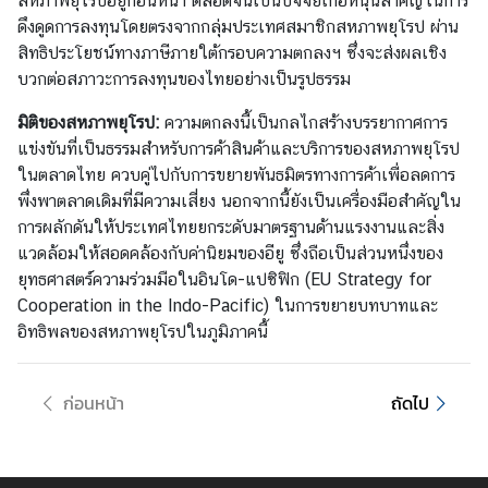
สหภาพยุโรปอยู่ก่อนหน้า ตลอดจนเป็นปัจจัยเกื้อหนุนสำคัญในการ
เ
ดึงดูดการลงทุนโดยตรงจากกลุ่มประเทศสมาชิกสหภาพยุโรป ผ่าน
บ
สิทธิประโยชน์ทางภาษีภายใต้กรอบความตกลงฯ ซึ่งจะส่งผลเชิง
ล
บวกต่อสภาวะการลงทุนของไทยอย่างเป็นรูปธรรม
เ
ยี
มิติของสหภาพยุโรป:
ความตกลงนี้เป็นกลไกสร้างบรรยากาศการ
ย
แข่งขันที่เป็นธรรมสำหรับการค้าสินค้าและบริการของสหภาพยุโรป
ม
ในตลาดไทย ควบคู่ไปกับการขยายพันธมิตรทางการค้าเพื่อลดการ
แ
พึ่งพาตลาดเดิมที่มีความเสี่ยง นอกจากนี้ยังเป็นเครื่องมือสำคัญใน
ล
การผลักดันให้ประเทศไทยยกระดับมาตรฐานด้านแรงงานและสิ่ง
ะ
แวดล้อมให้สอดคล้องกับค่านิยมของอียู ซึ่งถือเป็นส่วนหนึ่งของ
ลั
ยุทธศาสตร์ความร่วมมือในอินโด-แปซิฟิก (EU Strategy for
ก
Cooperation in the Indo-Pacific) ในการขยายบทบาทและ
เ
อิทธิพลของสหภาพยุโรปในภูมิภาคนี้
ซ
ม
เ
ก่อนหน้า
ถัดไป
บิ
ร์
ก