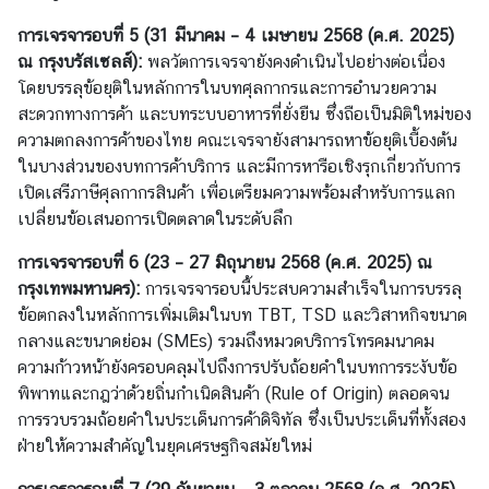
ก
การเจรจารอบที่ 5
(
31 มีนาคม
–
4 เมษายน 2568
(
ค.ศ. 2025
)
เ
ณ กรุงบรัสเซลส์):
พลวัตการเจรจายังคงดำเนินไปอย่างต่อเนื่อง
ซ
โดยบรรลุข้อยุติในหลักการในบทศุลกากรและการอำนวยความ
ม
สะดวกทางการค้า และบทระบบอาหารที่ยั่งยืน ซึ่งถือเป็นมิติใหม่ของ
เ
ความตกลงการค้าของไทย คณะเจรจายังสามารถหาข้อยุติเบื้องต้น
บิ
ในบางส่วนของบทการค้าบริการ และมีการหารือเชิงรุกเกี่ยวกับการ
ร์
เปิดเสรีภาษีศุลกากรสินค้า เพื่อเตรียมความพร้อมสำหรับการแลก
ก
เปลี่ยนข้อเสนอการเปิดตลาดในระดับลึก
บ
การเจรจารอบที่ 6
(
23
–
27 มิถุนายน 2568
(
ค.ศ. 2025
)
ณ
ริ
กรุงเทพมหานคร):
การเจรจารอบนี้ประสบความสำเร็จในการบรรลุ
ก
ข้อตกลงในหลักการเพิ่มเติมในบท TBT, TSD และวิสาหกิจขนาด
า
กลางและขนาดย่อม (SMEs) รวมถึงหมวดบริการโทรคมนาคม
ร
ความก้าวหน้ายังครอบคลุมไปถึงการปรับถ้อยคำในบทการระงับข้อ
ก
พิพาทและกฎว่าด้วยถิ่นกำเนิดสินค้า (Rule of Origin) ตลอดจน
ง
การรวบรวมถ้อยคำในประเด็นการค้าดิจิทัล ซึ่งเป็นประเด็นที่ทั้งสอง
สุ
ฝ่ายให้ความสำคัญในยุคเศรษฐกิจสมัยใหม่
ล