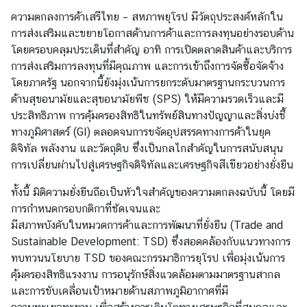
ร
ความตกลงการค้าเสรีไทย – สหภาพยุโรป มีวัตถุประสงค์หลักใน
ะ
การส่งเสริมและขยายโอกาสด้านการค้าและการลงทุนอย่างรอบด้าน
เ
โดยครอบคลุมประเด็นที่สำคัญ อาทิ การเปิดตลาดสินค้าและบริการ
ท
การส่งเสริมการลงทุนที่มีคุณภาพ และการเข้าถึงการจัดซื้อจัดจ้าง
ศ
โดยภาครัฐ นอกจากนี้ยังมุ่งเน้นการยกระดับมาตรฐานกระบวนการ
ไ
ด้านสุขอนามัยและสุขอนามัยพืช (SPS) ให้มีความรวดเร็วและมี
ท
ประสิทธิภาพ การคุ้มครองสิทธิในทรัพย์สินทางปัญญาและสิ่งบ่งชี้
ย
ทางภูมิศาสตร์ (GI) ตลอดจนการขจัดอุปสรรคทางการค้าในยุค
ดิจิทัล พลังงาน และวัตถุดิบ ซึ่งเป็นกลไกสำคัญในการสนับสนุน
ข้
การเปลี่ยนผ่านไปสู่เศรษฐกิจดิจิทัลและเศรษฐกิจสีเขียวอย่างยั่งยืน
อ
ทั้งนี้ มิติความยั่งยืนถือเป็นหัวใจสำคัญของความตกลงฉบับนี้ โดยมี
มู
การกำหนดกรอบกติกาที่ชัดเจนและ
ล
มีสภาพบังคับในหมวดการค้าและการพัฒนาที่ยั่งยืน (Trade and
ที่
Sustainable Development: TSD) ซึ่งสอดคล้องกับแนวทางการ
น่
ทบทวนนโยบาย TSD ของคณะกรรมาธิการยุโรป เพื่อมุ่งเน้นการ
า
คุ้มครองสิทธิแรงงาน การอนุรักษ์สิ่งแวดล้อมตามมาตรฐานสากล
ส
และการขับเคลื่อนเป้าหมายด้านสภาพภูมิอากาศที่มี
น