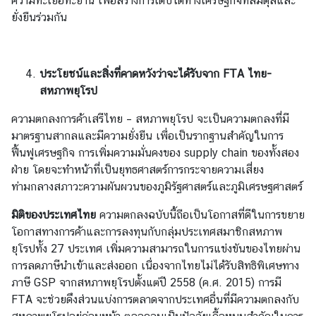
ความทะเยอทะยาน เพื่อสร้างการเติบโตทางเศรษฐกิจที่สมดุลและ
ใ
ยั่งยืนร่วมกัน
จ
ล
ประโยชน์และสิ่งที่คาดหวังว่าจะได้รับจาก
FTA
ไทย-
ง
สหภาพยุโรป
ท
ะ
ความตกลงการค้าเสรีไทย – สหภาพยุโรป จะเป็นความตกลงที่มี
เ
มาตรฐานสากลและมีความยั่งยืน เพื่อเป็นรากฐานสำคัญในการ
บี
ฟื้นฟูเศรษฐกิจ การเพิ่มความมั่นคงของ supply chain ของทั้งสอง
ย
ฝ่าย โดยจะทำหน้าที่เป็นยุทธศาสตร์การกระจายความเสี่ยง
น
ท่ามกลางสภาวะความผันผวนของภูมิรัฐศาสตร์และภูมิเศรษฐศาสตร์
ค
มิติของประเทศไทย
ความตกลงฉบับนี้ถือเป็นโอกาสที่ดีในการขยาย
น
โอกาสทางการค้าและการลงทุนกับกลุ่มประเทศสมาชิกสหภาพ
ไ
ยุโรปทั้ง 27 ประเทศ เพิ่มความสามารถในการแข่งขันของไทยผ่าน
ท
การลดภาษีนำเข้าและส่งออก เนื่องจากไทยไม่ได้รับสิทธิพิเศษทาง
ย
ภาษี GSP จากสหภาพยุโรปตั้งแต่ปี 2558 (ค.ศ. 2015) การมี
ใ
FTA จะช่วยดึงส่วนแบ่งการตลาดจากประเทศอื่นที่มีความตกลงกับ
น