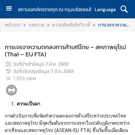
สถานเอกอัครราชทูต ณ กรุงบรัสเซลส์
Language
ห
หน้าแรก
บทความ
ความสัมพันธ์ทวิภาคี
การเจรจาความตกลงการค้าเสรีไทย – สหภาพยุโรป (Thai – EU FTA)
น้
า
แ
การเจรจาความตกลงการค้าเสรีไทย – สหภาพยุโรป
ร
(Thai – EU FTA)
ก
วันที่นำเข้าข้อมูล
7 มี.ค. 2569
เ
วันที่ปรับปรุงข้อมูล
7 มี.ค. 2569
กี่
1,953
view
ย
ว
กั
ความเป็นมา
บ
เ
การดำเนินการเพื่อจัดทำความตกลงการค้าเสรีระหว่างประเทศไทย
ร
และสหภาพยุโรป มีจุดเริ่มต้นจากการเจรจาในระดับภูมิภาคระหว่าง
า
อาเซียนและสหภาพยุโรป (ASEAN-EU FTA) ซึ่งเริ่มขึ้นเมื่อเดือน