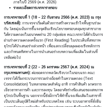
ภายในปี 2569 (ค.ศ. 2026)
ยู
รายละเอียดการเจรจารายรอบ
การเจรจารอบที่ 1
(
18
–
22
กันยายน 2566
(
ค.ศ. 2023
)
ณ กรุง
ค
บรัสเซลส์):
การเจรจาเริ่มต้นด้วยการสร้างความเข้าใจพื้นฐานร่วม
ว
กัน โดยมุ่งเน้นการชี้แจงจุดยืนเชิงนโยบายครอบคลุมทุกสาขาภาย
า
ใต้ความตกลงในอนาคตผ่าน 20 กลุ่มย่อย คณะเจรจาได้ดำเนินการ
ม
อ่านร่างความตกลงครั้งแรก (First Reading) ในประเด็นที่สหภาพ
สั
ยุโรปได้นำเสนอร่างล่วงหน้า เพื่อแลกเปลี่ยนมุมมองเชิงหลักการ
ม
และกำหนดทิศทางในการนำเสนอร่างบทความเพิ่มเติมในส่วนที่
พั
เหลือต่อไป
น
ธ์
การเจรจารอบที่ 2
(
22
–
26 มกราคม 2567
(
ค.ศ. 2024
)
ณ
ไ
กรุงเทพมหานคร):
ต่อยอดจากพลวัตเชิงบวกในรอบแรก คณะ
ท
เจรจาได้เริ่มกระบวนการรวมร่างถ้อยคำในความตกลง (Text
ย
Consolidation) ในหลายหมวดสำคัญ อาทิ การค้าสินค้า มาตรการ
-
เยียวยาทางการค้า และการลงทุน โดยอาศัยร่างข้อเสนอของสหภาพ
เ
ยุโรปเป็นพื้นฐาน นอกจากนี้ยังมีการให้คำชี้แจงเพิ่มเติมในสาขาที่
บ
เป็นประเด็นอุบัติใหม่สำหรับประเทศไทย เช่น ระบบอาหารที่ยั่งยืน
ล