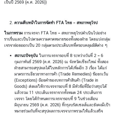
ยุ
เป็นปี 2569 (ค.ศ. 2026))
โ
ร
ป
ความคืบหน้าในการจัดทำ
FTA
ไทย
–
สหภาพยุโรป
เ
พื่
ในภาพรวม
การเจรจา FTA ไทย
–
สหภาพยุโรปดำเนินไปอย่าง
อ
ราบรื่นและเป็นไปตามความคาดหมายของทั้งสองฝ่าย โดยแบ่งกลุ่ม
ไ
เจรจาย่อยออกเป็น 20 กลุ่มตามประเด็นบทที่ครอบคลุมมิติต่าง ๆ
ท
สถานะปัจจุบัน
ในการเจรจารอบที่ 8 ระหว่างวันที่ 2
–
6
ย
กุมภาพันธ์ 2569 (ค.ศ. 2026) ณ จังหวัดเชียงใหม่ ทั้งสอง
ก้
ฝ่ายสามารถสรุปผลได้ในหลักการได้เพิ่มอีก 3 เรื่อง ได้แก่
า
มาตรการเยียวยาทางการค้า (Trade Remedies) ข้อยกเว้น
ว
(Exceptions) ถ้อยคำของบทการค้าสินค้า (Trade in
ไ
Goods) ส่งผลให้การเจรจารอบที่ 8 มีหัวข้อที่ถือว่าสรุปได้
ก
แล้วรวม 11 ประเด็นเจรจาจากทั้งหมด 24 ประเด็นการ
ล
เจรจา โดยได้กำหนดการเจรจารอบที่ 9 ในช่วงเดือน
ใ
มิถุนายน 2569 (ค.ศ. 2026) ที่กรุงบรัสเซลส์และยังคงมีเป้า
น
หมายร่วมกันที่จะสรุปผลการเจรจาภาพรวมให้แล้วเสร็จ
อี