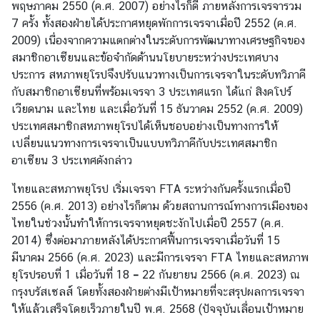
พฤษภาคม 2550 (ค.ศ. 2007) อย่างไรก็ดี ภายหลังการเจรจารวม
7 ครั้ง ทั้งสองฝ่ายได้ประกาศหยุดพักการเจรจาเมื่อปี 2552 (ค.ศ.
ข่
2009) เนื่องจากความแตกต่างในระดับการพัฒนาทางเศรษฐกิจของ
า
สมาชิกอาเซียนและข้อจำกัดด้านนโยบายระหว่างประเทศบาง
ว
ประการ สหภาพยุโรปจึงปรับแนวทางเป็นการเจรจาในระดับทวิภาคี
ส
กับสมาชิกอาเซียนที่พร้อมเจรจา 3 ประเทศแรก ได้แก่ สิงคโปร์
า
เวียดนาม และไทย และเมื่อวันที่ 15 ธันวาคม 2552 (ค.ศ. 2009)
ร
ประเทศสมาชิกสหภาพยุโรปได้เห็นชอบอย่างเป็นทางการให้
ป
เปลี่ยนแนวทางการเจรจาเป็นแบบทวิภาคีกับประเทศสมาชิก
ร
อาเซียน 3 ประเทศดังกล่าว
ะ
ไทยและสหภาพยุโรป เริ่มเจรจา FTA ระหว่างกันครั้งแรกเมื่อปี
ก
2556 (ค.ศ. 2013) อย่างไรก็ตาม ด้วยสถานการณ์ทางการเมืองของ
า
ไทยในช่วงนั้นทำให้การเจรจาหยุดชะงักไปเมื่อปี 2557 (ค.ศ.
ศ
2014) ซึ่งต่อมาภายหลังได้ประกาศฟื้นการเจรจาเมื่อวันที่ 15
ก
มีนาคม 2566 (ค.ศ. 2023) และมีการเจรจา FTA ไทยและสหภาพ
ร
ยุโรปรอบที่ 1 เมื่อวันที่ 18
–
22 กันยายน 2566 (ค.ศ. 2023) ณ
อ
กรุงบรัสเซลส์ โดยทั้งสองฝ่ายต่างมีเป้าหมายที่จะสรุปผลการเจรจา
ง
ให้แล้วเสร็จโดยเร็วภายในปี พ.ศ. 2568 (ปัจจุบันเลื่อนเป้าหมาย