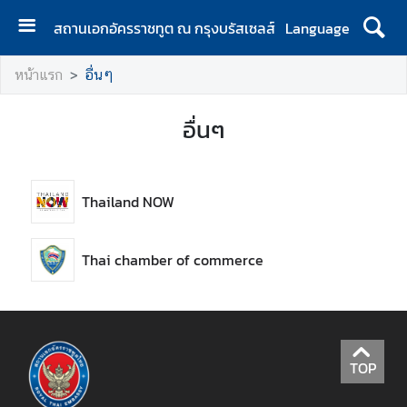
สถานเอกอัครราชทูต ณ กรุงบรัสเซลส์
Language
ห
หน้าแรก
อื่นๆ
น้
า
อื่นๆ
แ
ร
ก
Thailand NOW
เ
กี่
ย
Thai chamber of commerce
ว
กั
บ
เ
ร
TOP
า